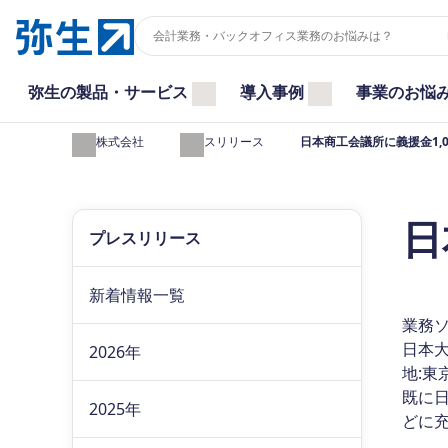
弥生の製品・サービス
導入事例
事業のお悩
弥生株式会社
プレスリリース
日本商工会議所に義援金1,
日
プレスリリース
新着情報一覧
業務
日本大
2026年
地:東
既に
2025年
どに