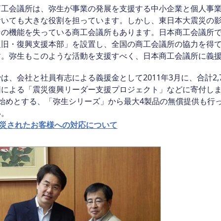
商工会議所は、弥生が事業の発展を支援する中小企業と個人事
おいても大きな役割を担っています。しかし、東日本大震災の
その機能を失っている商工会議所もあります。日本商工会議所で
復旧・復興支援本部」を設置し、全国の商工会議所の協力を得
。弥生もこのような活動を支援すべく、日本商工会議所に義援金
は、会社と社員有志による義援金として2011年3月に、合計2,75
団による「震災復興リーダー支援プロジェクト」などに寄付しま
を始めとする、「弥生シリーズ」から最大4製品の無償提供も行
い。
災されたお客様への対応について