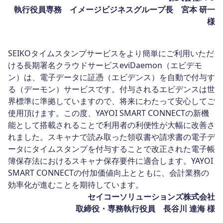
執行役員専務 イメージビジネスグループ長 宮本 研一
様
SEIKOタイムスタンプサービスをより簡単にご利用いただ
ける長期署名クラウドサービスeviDaemon（エビデモ
ン）は、電子データに証憑（エビデンス）を自動で付与す
る（デーモン）サービスです。付与されるエビデンスは世
界標準に準拠していますので、将来にわたって安心してご
使用頂けます。この度、YAYOI SMART CONNECTの新機
能として搭載されることで利用者の利便性が大幅に改善さ
れました。スキャナで読み取った領収書や請求書の電子デ
ータにタイムスタンプを付与することで改正された電子帳
簿保存法におけるスキャナ保存要件に適合します。YAYOI
SMART CONNECTの付加価値向上とともに、会計業務の
効率化が進むことを期待しています。
セイコーソリューションズ株式会社
取締役・専務執行役員 長谷川 達海 様