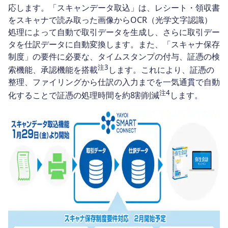
応します。「スキャンデータ取込」は、レシート・領収書
をスキャナで読み取った画像からOCR（光学文字認識）
処理によって自動で取引データを生成し、さらに取引デー
タを仕訳データに自動変換します。また、「スキャナ保存
制度」の要件に必要な、タイムスタンプの付与、証憑の検
注3
索機能、承認機能を搭載
します。これにより、証憑の
整理、ファイリングから仕訳の入力までを一気通貫で自動
注4
化することで証憑の処理時間を約8割削減
します。