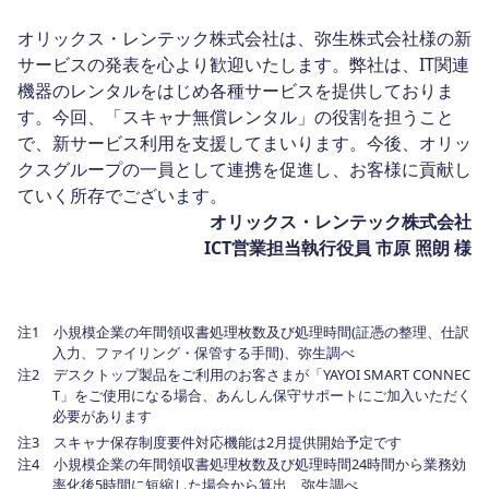
オリックス・レンテック株式会社は、弥生株式会社様の新
サービスの発表を心より歓迎いたします。弊社は、IT関連
機器のレンタルをはじめ各種サービスを提供しておりま
す。今回、「スキャナ無償レンタル」の役割を担うこと
で、新サービス利用を支援してまいります。今後、オリッ
クスグループの一員として連携を促進し、お客様に貢献し
ていく所存でございます。
オリックス・レンテック株式会社
ICT営業担当執行役員 市原 照朗 様
注1 小規模企業の年間領収書処理枚数及び処理時間(証憑の整理、仕訳
入力、ファイリング・保管する手間)、弥生調べ
注2 デスクトップ製品をご利用のお客さまが「YAYOI SMART CONNEC
T」をご使用になる場合、あんしん保守サポートにご加入いただく
必要があります
注3 スキャナ保存制度要件対応機能は2月提供開始予定です
注4 小規模企業の年間領収書処理枚数及び処理時間24時間から業務効
率化後5時間に短縮した場合から算出、弥生調べ