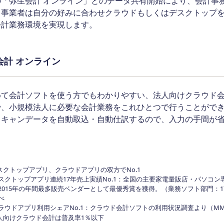
の「弥生会計 オンライン」とのデータ共有開始により、会計事務
、事業者は自分の好みに合わせクラウドもしくはデスクトップ
会計業務環境を実現します。
会計 オンライン
めて会計ソフトを使う方でもわかりやすい、法人向けクラウド
で、小規模法人に必要な会計業務をこれひとつで行うことがで
スキャンデータを自動取込・自動仕訳するので、入力の手間が
デスクトップアプリ、クラウドアプリの双方でNo.1
スクトップアプリ連続17年売上実績No.1：全国の主要家電量販店・パソコン
2015年の年間最多販売ベンダーとして最優秀賞を獲得。（業務ソフト部門：1
べ
ラウドアプリ利用シェアNo.1：クラウド会計ソフトの利用状況調査より（MM総
 法人向けクラウド会計は普及率1％以下