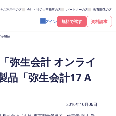
をご利用中の方
会計・社労士事務所の方
パートナーの方
教育関係の方
ログイン
無料で試す
資料請求
有を開始
「弥生会計 オンライ
品「弥生会計17 A
2016年10月06日
式会社（本社: 東京都千代田区、代表者: 岡本 浩