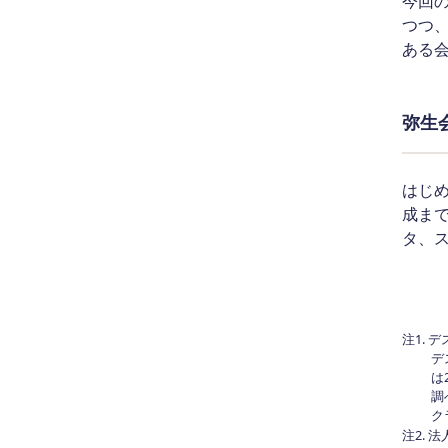
今回
つつ
ある
弥生
はじ
成ま
タ、
注1. 
デ
は
調
ク
注2.