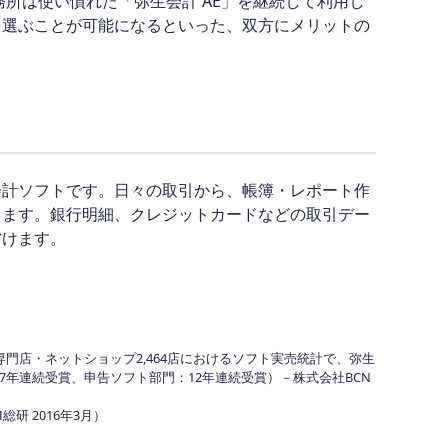
所は使い慣れた「弥生会計 AE」を継続して利用し
を選ぶことが可能になるといった、双方にメリットの
会計ソフトです。日々の取引から、帳簿・レポート作
きます。銀行明細、クレジットカードなどの取引デー
省けます。
専門店・ネットショップ2,464店におけるソフト実売統計で、弥生
7年連続受賞、申告ソフト部門：12年連続受賞）－株式会社BCN
研 2016年3月）