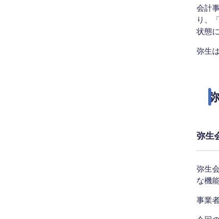
会計事
り、「
状態
弥生
弥
弥生会
弥生
な機能
事業