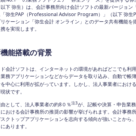
以下 弥生）は、会計事務所向け会計ソフトの最新バージョン「
「弥生PAP（Professional Advisor Program）」（以
プリケーション「弥生会計 オンライン」とのデータ共有機能を
連携を実現します。
新機能搭載の背景
ウド会計ソフトは、インターネットの環境があればどこでも利
、業務アプリケーションなどからデータを取り込み、自動で帳
者を中心に利用が拡がっています。しかし、法人事業者におけ
が現状です。
注3
理由として、法人事業者の約8０％
が、記帳や決算・申告業務
定における会計事務所の推奨の影響が挙げられます。会計事務
デスクトップアプリケーションを志向する傾向が強いことから
向にあります。