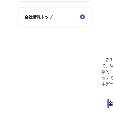
会社情報トップ
「弥生
で、
率的
ョン
本デー