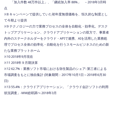
「加入件数 48万件以上」、「継続加入率 88%」 －2018年3月時
点
※8 キャンペーンで提供していた初年度無償価格を、恒久的な制度とし
て今期より提供
※9 テクノロジーの力で業務プロセスの全体を自動化・効率化。デスク
トップアプリケーション、クラウドアプリケーションの双方で、事業者
内外のステークホルダーをクラウド・APIで連携、AIを活用した業務処
理でプロセス全体の効率化・自動化を行うスモールビジネスのための新
たな業務プラットホーム
※10 2018年9月現在
※11 2018年９月期決算
※12 62.7%：業務ソフト市場における弥生製品のシェア: 第三者による
市場調査をもとに独自集計 (対象期間：2017年10月1日～2018年6月30
日)
※13 55.4%：クラウドアプリケーション。「クラウド会計ソフトの利用
状況調査」-MM総研調べ 2018年3月