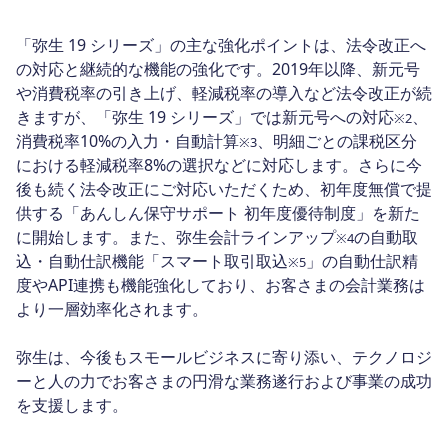
「弥生 19 シリーズ」の主な強化ポイントは、法令改正へ
の対応と継続的な機能の強化です。2019年以降、新元号
や消費税率の引き上げ、軽減税率の導入など法令改正が続
きますが、「弥生 19 シリーズ」では新元号への対応
、
※2
消費税率10%の入力・自動計算
、明細ごとの課税区分
※3
における軽減税率8%の選択などに対応します。さらに今
後も続く法令改正にご対応いただくため、初年度無償で提
供する「あんしん保守サポート 初年度優待制度」を新た
に開始します。また、弥生会計ラインアップ
の自動取
※4
込・自動仕訳機能「スマート取引取込
」の自動仕訳精
※5
度やAPI連携も機能強化しており、お客さまの会計業務は
より一層効率化されます。
弥生は、今後もスモールビジネスに寄り添い、テクノロジ
ーと人の力でお客さまの円滑な業務遂行および事業の成功
を支援します。