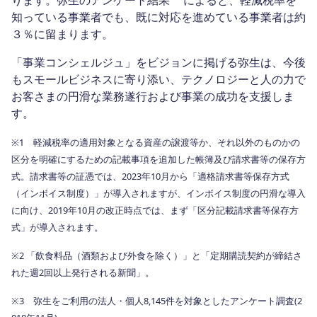
ります。弥生のアンケート結果
によると、軽減税率を
知っている事業者でも、既に対応を進めている事業者は約
３％に留まります。
「事業コンシェルジュ」をビジョンに掲げる弥生は、今後
もスモールビジネスに寄り添い、テクノロジーと人の力で
お客さまの円滑な業務遂行および事業の成功を支援しま
す。
※1 軽減税率の適用対象となる資産の譲渡等か、それ以外のものかの
区分を明確にするための記載事項を追加した帳簿及び請求書等の保存方
式。
請求書等の証憑では、2023年10月から「適格請求書等保存方式
（インボイス制度）」が導入されますが、インボイス制度の円滑な導入
に向け、2019年10月の改正時点では、まず「区分記載請求書等保存方
式」が導入されます。
※2 「飲食料品（酒類および外食を除く）」と「定期購読契約が締結さ
れた週2回以上発行される新聞」。
※3 弥生をご利用の法人・個人8,145件を対象としたアンケート調査(2