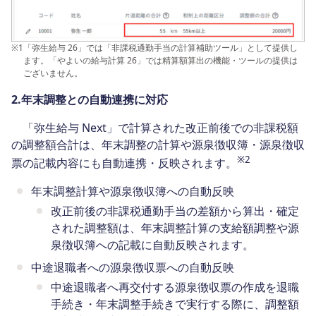
※1
「弥生給与 26」では「非課税通勤手当の計算補助ツール」として提供し
ます。「やよいの給与計算 26」では精算額算出の機能・ツールの提供は
ございません。
2.年末調整との自動連携に対応
「弥生給与 Next」で計算された改正前後での非課税額
の調整額合計は、年末調整の計算や源泉徴収簿・源泉徴収
※2
票の記載内容にも自動連携・反映されます。
年末調整計算や源泉徴収簿への自動反映
改正前後の非課税通勤手当の差額から算出・確定
された調整額は、年末調整計算の支給額調整や源
泉徴収簿への記載に自動反映されます。
中途退職者への源泉徴収票への自動反映
中途退職者へ再交付する源泉徴収票の作成を退職
手続き・年末調整手続きで実行する際に、調整額