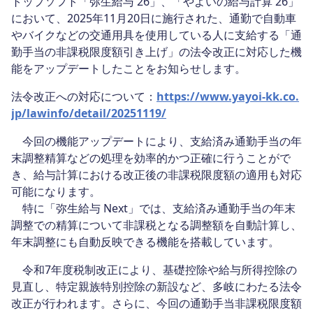
トップソフト「弥生給与 26」、「やよいの給与計算 26」
において、2025年11月20日に施行された、通勤で自動車
やバイクなどの交通用具を使用している人に支給する「通
勤手当の非課税限度額引き上げ」の法令改正に対応した機
能をアップデートしたことをお知らせします。
法令改正への対応について：
https://www.yayoi-kk.co.
jp/lawinfo/detail/20251119/
今回の機能アップデートにより、支給済み通勤手当の年
末調整精算などの処理を効率的かつ正確に行うことがで
き、給与計算における改正後の非課税限度額の適用も対応
可能になります。
特に「弥生給与 Next」では、支給済み通勤手当の年末
調整での精算について非課税となる調整額を自動計算し、
年末調整にも自動反映できる機能を搭載しています。
令和7年度税制改正により、基礎控除や給与所得控除の
見直し、特定親族特別控除の新設など、多岐にわたる法令
改正が行われます。さらに、今回の通勤手当非課税限度額