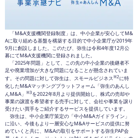
「M&A支援機関登録制度」は、中小企業が安心してM&
Aに取り組める基盤を構築する目的で中小企業庁が2019年
9月に創設しました。このたび、弥生は令和4年度12月公
募にてM&A支援機関に登録されました。
「2025年問題」として、この先の中小企業の後継者不
足や廃業増加が大きな問題になることが懸念されていま
※
2
す。その問題に対して弥生は、スモールビジネス
に特
化したM&Aマッチングプラットフォーム「弥生のあんし
※
3
んM&A」
を2022年8月より提供開始し、株式の売却や
事業の譲渡を希望者する売手に対して、会社や事業を譲り
受けたい買手をご紹介するサービスを提供しています。
弥生は、中小企業庁策定の「中小M&Aガイドライン」
に沿い、今後もより一層安心なM&Aサービスの提供に努
めていくと共に、M&Aの取引をサポートする弥生PAP会