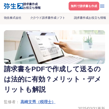
請求書作成
メニ
無料で請求書を作成
お役立ち情報
弥生株式会社
クラウド請求書作成ソフト
請求書作成お役立ち情報
請求書をPDFで作成して送るの
は法的に有効？メリット・デメ
リットも解説
監修者：
高崎文秀（税理士）
2025/03/31
更新