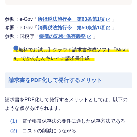
参照：e-Gov「
所得税法施行令 第63条第1項
」
参照：e-Gov「
消費税法施行令 第50条第1項
」
参照：国税庁「
帳簿の記帳･保存義務
」
【無料でお試し】クラウド請求書作成ソフト「Misoc
a」でかんたんキレイに請求書作成！
請求書をPDF化して発行するメリット
請求書をPDF化して発行するメリットとしては、以下の
ような点があげられます。
（1）
電子帳簿保存法の要件に適した保存方法である
（2）
コストの削減につながる