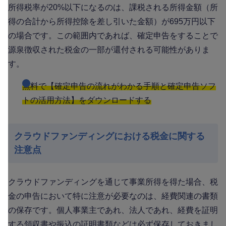
所得税率が20%以下になるのは、課税される所得金額（所
得の合計から所得控除を差し引いた金額）が695万円以下
の場合です。この範囲内であれば、確定申告をすることで
源泉徴収された税金の一部が還付される可能性がありま
す。
無料で【確定申告の流れがわかる手順と確定申告ソフ
トの活用方法】をダウンロードする
クラウドファンディングにおける税金に関する
注意点
クラウドファンディングを通じて事業所得を得た場合、税
金の申告において特に注意が必要なのは、経費関連の書類
の保存です。個人事業主であれ、法人であれ、経費を証明
する領収書や振込の証明書類などは必ず保存しておきまし