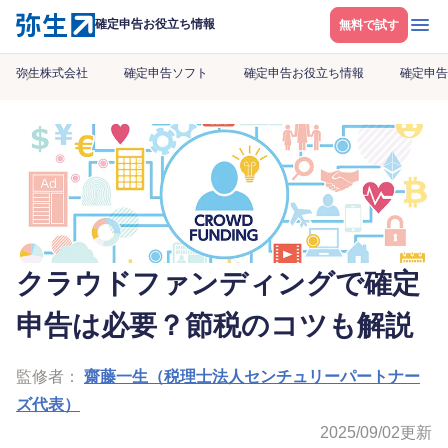
メニ
確定申告お役立ち情報
無料で試す
弥生株式会社
確定申告ソフト
確定申告お役立ち情報
確定申告
クラウドファンディングで確定
申告は必要？節税のコツも解説
監修者：
齋藤一生（税理士法人センチュリーパートナー
ズ代表）
2025/09/02
更新