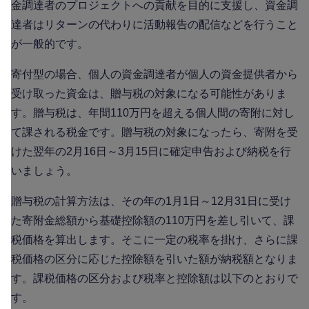
金調達者のプロジェクトへの貢献を目的に支援し、資金調
達者はリターンの代わりに活動報告の配信などを行うこと
が一般的です。
寄付型の場合、個人の資金調達者が個人の資金提供者から
受け取った資金は、贈与税の対象になる可能性がありま
す。贈与税は、年間110万円を超える個人間の寄附に対し
て課される税金です。贈与税の対象になったら、寄附を受
けた翌年の2月16日～3月15日に確定申告および納税を行
いましょう。
贈与税の計算方法は、その年の1月1日～12月31日に受け
た寄附金総額から基礎控除額の110万円を差し引いて、課
税価格を算出します。そこに一定の税率を掛け、さらに課
税価格の区分に応じた控除額を引いた額が納税額となりま
す。課税価格の区分および税率と控除額は以下のとおりで
す。