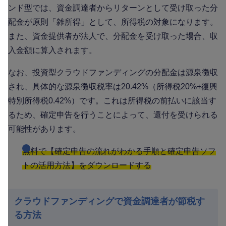
ンド型では、資金調達者からリターンとして受け取った分
配金が原則「雑所得」として、所得税の対象になります。
また、資金提供者が法人で、分配金を受け取った場合、収
入金額に算入されます。
なお、投資型クラウドファンディングの分配金は源泉徴収
され、具体的な源泉徴収税率は20.42%（所得税20%+復興
特別所得税0.42%）です。これは所得税の前払いに該当す
るため、確定申告を行うことによって、還付を受けられる
可能性があります。
無料で【確定申告の流れがわかる手順と確定申告ソフ
トの活用方法】をダウンロードする
クラウドファンディングで資金調達者が節税す
る方法