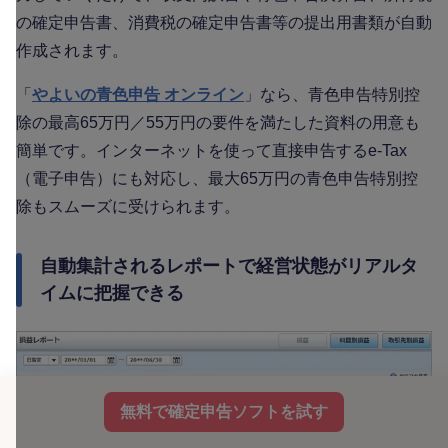
の確定申告書、消費税の確定申告書等の提出用書類が自動
作成されます。
「
やよいの青色申告 オンライン
」なら、青色申告特別控
除の最高65万円／55万円の要件を満たした資料の用意も
簡単です。インターネットを使って直接申告するe-Tax
（電子申告）にも対応し、最大65万円の青色申告特別控
除もスムーズに受けられます。
自動集計されるレポートで経営状態がリアルタ
イムに把握できる
無料で確定申告ソフトを試す