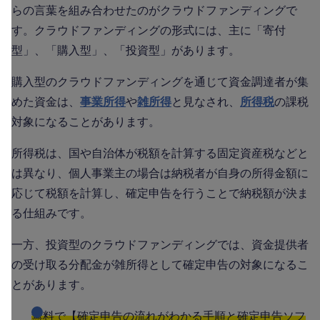
らの言葉を組み合わせたのがクラウドファンディングで
す。クラウドファンディングの形式には、主に「寄付
型」、「購入型」、「投資型」があります。
購入型のクラウドファンディングを通じて資金調達者が集
めた資金は、
事業所得
や
雑所得
と見なされ、
所得税
の課税
対象になることがあります。
所得税は、国や自治体が税額を計算する固定資産税などと
は異なり、個人事業主の場合は納税者が自身の所得金額に
応じて税額を計算し、確定申告を行うことで納税額が決ま
る仕組みです。
一方、投資型のクラウドファンディングでは、資金提供者
の受け取る分配金が雑所得として確定申告の対象になるこ
とがあります。
無料で【確定申告の流れがわかる手順と確定申告ソフ