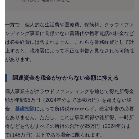
一方で、個人的な生活費や医療費、保険料、クラウドファ
ンディング事業に関係のない書籍代や携帯電話の料金など
は必要経費には含まれません。これらを業務経費として計
上すると、税務署によって不正な申告と見なされる可能性
があります。
調達資金を税金がかからない金額に抑える
個人事業主がクラウドファンディングを通じて得た所得金
額が年間95万円（2024年分までは48万円）を超えない場
合、
基礎控除
によって所得税がかからず、確定申告の必要
もありません。ただし、これは事業所得や雑所得、一時所
得などを含むすべての所得の合計が95万円（2024年分ま
では48万円）以下である場合に限られます。