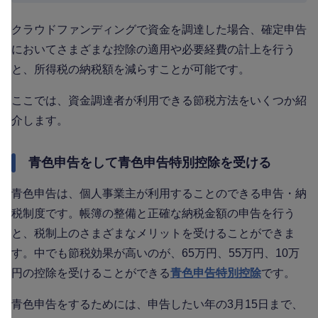
クラウドファンディングで資金を調達した場合、確定申告
においてさまざまな控除の適用や必要経費の計上を行う
と、所得税の納税額を減らすことが可能です。
ここでは、資金調達者が利用できる節税方法をいくつか紹
介します。
青色申告をして青色申告特別控除を受ける
青色申告は、個人事業主が利用することのできる申告・納
税制度です。帳簿の整備と正確な納税金額の申告を行う
と、税制上のさまざまなメリットを受けることができま
す。中でも節税効果が高いのが、65万円、55万円、10万
円の控除を受けることができる
青色申告特別控除
です。
青色申告をするためには、申告したい年の3月15日まで、