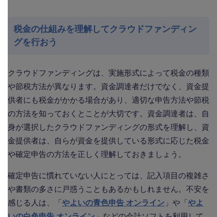
税金の仕組みを理解してクラウドファンディン
グを行おう
クラウドファンディングは、実施形式によって税金の種類
や節税方法が異なります。資金調達者だけでなく、資金提
供者にも税金がかかる場合があり、適切な申告方法や節税
の方法を知っておくとことが大切です。資金調達者は、自
身が選択したクラウドファンディングの形式を理解し、資
金提供者は、自らが資金を提供している形式に応じた税金
や確定申告の方法を正しく理解しておきましょう。
確定申告に慣れていない人にとっては、記入項目の複雑さ
や書類の多さに戸惑うこともあるかもしれません。不安を
感じる人は、「
やよいの青色申告 オンライン
」や「
やよ
いの白色申告 オンライン
」などの会計ソフトを利用して