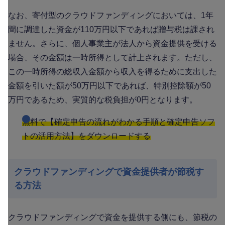
なお、寄付型のクラウドファンディングにおいては、1年
間に調達した資金が110万円以下であれば贈与税は課され
ません。さらに、個人事業主が法人から資金提供を受ける
場合、その金額は一時所得として計上されます。ただし、
この一時所得の総収入金額から収入を得るために支出した
金額を引いた額が50万円以下であれば、特別控除額が50
万円であるため、実質的な税負担が0円となります。
無料で【確定申告の流れがわかる手順と確定申告ソフ
トの活用方法】をダウンロードする
クラウドファンディングで資金提供者が節税す
る方法
クラウドファンディングで資金を提供する側にも、節税の