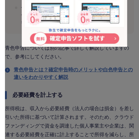
仕訳帳・総勘定元帳を電子帳簿保存法に従って
保存していること、またはe-Taxで確定申告を
行うこと
青色申告については別の記事で詳しく解説していますの
で、参考にしてください。
青色申告とは？確定申告時のメリットや白色申告との
違いをわかりやすく解説
必要経費を計上する
所得税は、収入から必要経費（法人の場合は損金）を差し
引いた所得に基づいて計算されます。そのため、クラウド
ファンディングで資金を調達した個人事業主や企業は、関
連する必要経費を正確に計上することで所得を減らし、所