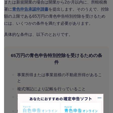
または新規開業の場合は開業から2か月以内に、所轄税務
署に
青色申告承認申請書
を提出します。そのうえで、控除
額の上限である65万円の青色申告特別控除を受けるため
には、いくつかの条件を満たす必要があります。
具体的な条件は、以下のとおりです。
65万円の青色申告特別控除を受けるための条
件
事業所得または事業規模の不動産所得があるこ
と
複式簿記により記帳を行っていること
貸借対照表や損益計算書、その他の計算明細書
バナー
を確定申告書に添付すること
申告期限内に確定申告を行うこと