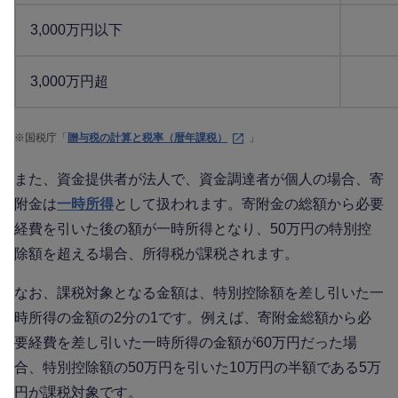
3,000万円以下
3,000万円超
※
国税庁「
贈与税の計算と税率（暦年課税）
」
また、資金提供者が法人で、資金調達者が個人の場合、寄
附金は
一時所得
として扱われます。寄附金の総額から必要
経費を引いた後の額が一時所得となり、50万円の特別控
除額を超える場合、所得税が課税されます。
なお、課税対象となる金額は、特別控除額を差し引いた一
時所得の金額の2分の1です。例えば、寄附金総額から必
要経費を差し引いた一時所得の金額が60万円だった場
合、特別控除額の50万円を引いた10万円の半額である5万
円が課税対象です。