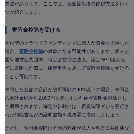
方法があります。ここでは、資金提供者の節税方法をいく
つか紹介します。
寄附金控除を受ける
寄付型のクラウドファンディングに個人が資金を提供した
場合、
寄附金控除
の対象になる可能性があります。個人が
国や地方公共団体、特定公益増進法人、認定NPO法人な
どに寄附した際に、確定申告を通じて寄附金控除を受ける
ことが可能です。
寄附した金額の合計が総所得額の40%以下の場合、寄附金
の合計金額から2,000円を差し引いた額が寄附金控除とし
て適用されます。確定申告時には、資金調達者から発行さ
れた領収書などの証明書類を税務署に提出しましょう。
ただし、寄附金控除は寄附の対象が法人や地方公共団体な