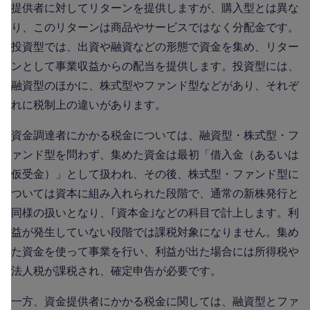
提供者に対してリターンを提供しますが、購入型とは異な
り、このリターンは商品やサービスではなく分配金です。
投資型では、出資や融資などの形態で資金を集め、リター
ンとして事業収益からの配当を提供します。投資型には、
融資型のほかに、株式型やファンド型などがあり、それぞ
れに税制上の違いがあります。
資金調達者にかかる税金については、融資型・株式型・フ
ァンド型を問わず、集めた資金は最初「借入金（あるいは
仮受金）」として扱われ、その後、株式型・ファンド型に
ついては資本に組み入れられた段階で、通常の新株発行と
同様の扱いとなり、｢資本金｣などの科目で計上します。利
益が発生していない段階では課税対象になりません。集め
た資金を使って事業を行い、利益が出た場合には所得税や
法人税が課税され、確定申告が必要です。
一方、資金提供者にかかる税金に関しては、融資型とファ