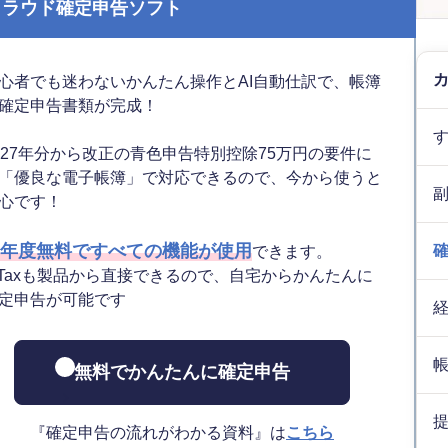
クラウド確定申告ソフト
心者でも迷わないかんたん操作とAI自動仕訳で、帳簿
確定申告書類が完成！
027年分から改正の青色申告特別控除75万円の要件に
「優良な電子帳簿」で対応できるので、今から使うと
心です！
年度無料ですべての機能が使用
できます。
-Taxも製品から直接できるので、自宅からかんたんに
定申告が可能です
無料でかんたんに確定申告
『確定申告の流れがわかる資料』は
こちら