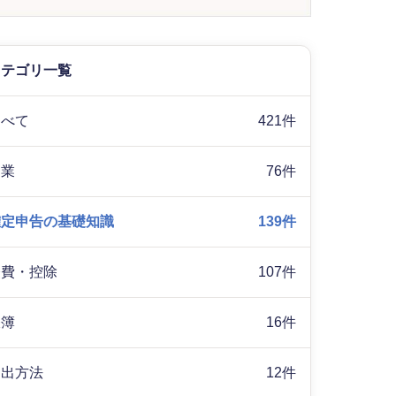
カテゴリ一覧
すべて
421件
副業
76件
確定申告の基礎知識
139件
経費・控除
107件
帳簿
16件
提出方法
12件