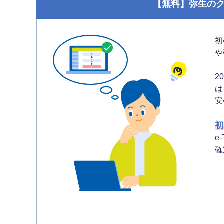
【無料】弥生の
初
や
2
は
安
初
e
確