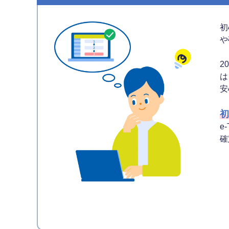
初
や
2
は
安
初
e
確