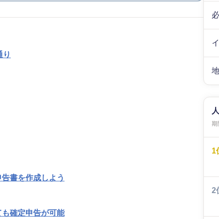
通り
期間
1
申告書を作成しよう
2
ても確定申告が可能