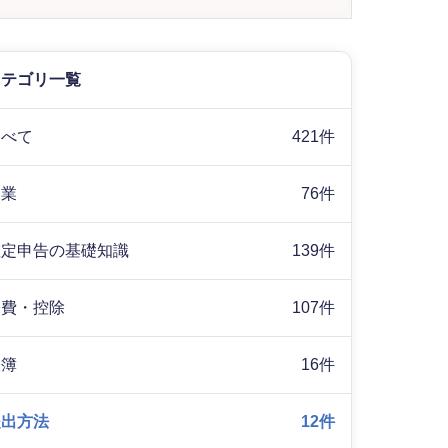
カテゴリ一覧
すべて
421件
副業
76件
確定申告の基礎知識
139件
経費・控除
107件
帳簿
16件
提出方法
12件