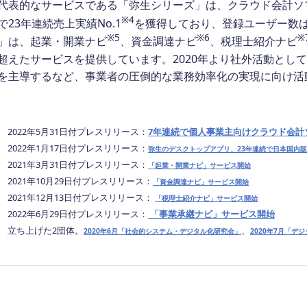
表的なサービスである「弥生シリーズ」は、クラウド会計ソフト
※4
で23年連続売上実績No.1
を獲得しており、登録ユーザー数は
※5
※6
※
」は、起業・開業ナビ
、資金調達ナビ
、税理士紹介ナビ
超えたサービスを提供しています。2020年より社外活動とし
を主導するなど、事業者の圧倒的な業務効率化の実現に向け活
3 2022年5月31日付プレスリリース：
7年連続で個人事業主向けクラウド会計ソ
4 2022年1月17日付プレスリリース：
弥生のデスクトップアプリ、23年連続で日本国内販
5 2021年3月31日付プレスリリース：
「起業・開業ナビ」サービス開始
6 2021年10月29日付プレスリリース：
「資金調達ナビ」サービス開始
7 2021年12月13日付プレスリリース：
「税理士紹介ナビ」サービス開始
8 2022年6月29日付プレスリリース：
「事業承継ナビ」サービス開始
9 立ち上げた2団体。
、
2020年6月「社会的システム・デジタル化研究会」
2020年7月「