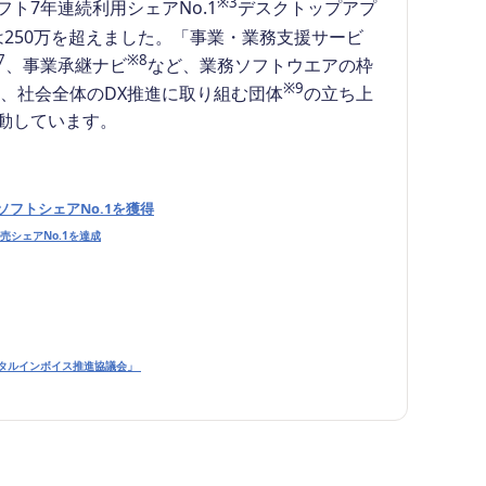
※3
7年連続利用シェアNo.1
デスクトップアプ
250万を超えました。「事業・業務支援サービ
7
※8
、事業承継ナビ
など、業務ソフトウエアの枠
※9
て、社会全体のDX推進に取り組む団体
の立ち上
動しています。
フトシェアNo.1を獲得
売シェアNo.1を達成
デジタルインボイス推進協議会」