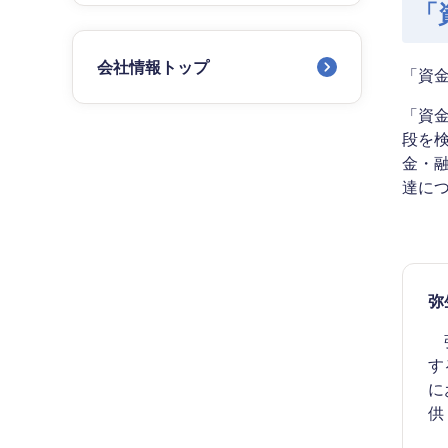
「
会社情報トップ
「資金
「資
段を
金・
達に
弥
弥
す
に
供