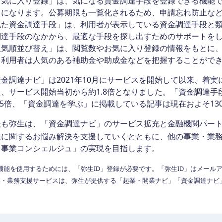
気に入り登録」は、気になる資金調達手段を登録できる機能で
うになります。公募期限も一覧化されるため、申請忘れ防止な
た資金調達手段」は、利用者が表示している資金調達手段と類
調達手段のなかから、最適な手段を探し出すためのサポートを
気順並び替え」は、閲覧数やお気に入り登録の情報をもとに、
。利用者は人気のある補助金や助成金などを把握することがで
調達ナビ」は2021年10月にサービスを開始して以来、着実に成長
、サービス開始当初から約1.8倍となりました。「資金調達手
.5倍、「資金調達を学ぶ」に掲載している記事は現在およそ13
も弥生は、「資金調達ナビ」のサービス拡充と金融機関パート
達に関するお悩み解決を支援していくとともに、他の事業・業
「事業コンシェルジュ」の実現を目指します。
新機能を使用するためには、「弥生ID」登録が必要です。「弥生ID」はメー
事業・業務支援サービスは、弥生が提供する「起業・開業ナビ」「資金調達ナ