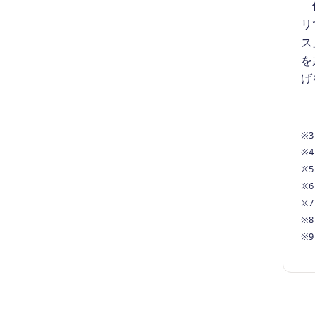
代
リ
ス
を
げ
※
※
※
※
※
※
※