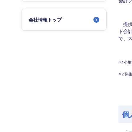
会計
会社情報トップ
提供
ド会
で、
※1小
※2 
個