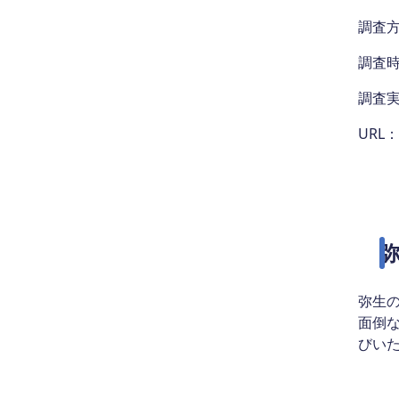
調査方
調査時期
調査
URL：
弥生
面倒
びい