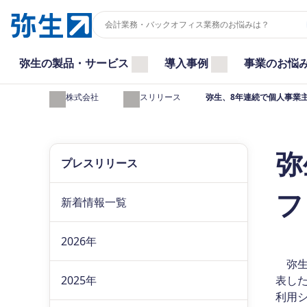
弥生の製品・サービス
導入事例
事業のお悩
弥生株式会社
プレスリリース
弥生、8年連続で個人事業主
弥
プレスリリース
フ
新着情報一覧
2026年
弥生株
2025年
表した
利用シ