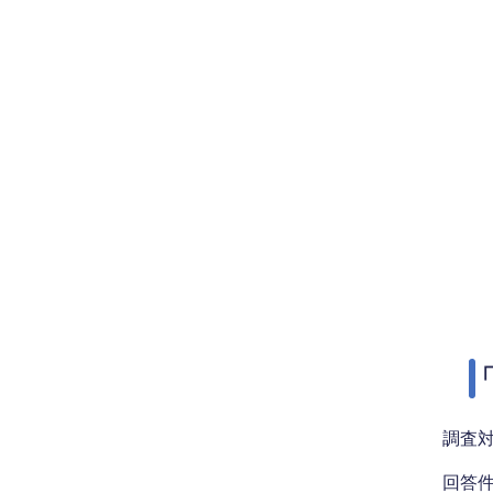
「
調査対
回答件