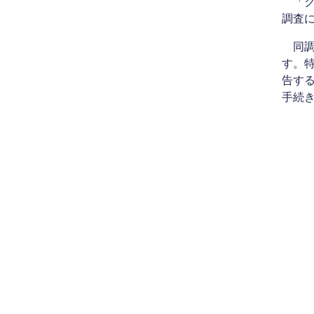
「クラ
調査に
同調
す。特
告する
手続