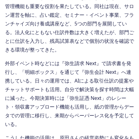
管理機能も重要な役割を果たしている。同社は現在、サロ
ン運営を軸に、占い鑑定、セミナー・イベント事業、フラ
ンチャイズ向け養成講座など、5つの部門を展開してい
る。法人化にともない仕訳件数は大きく増えたが、部門ご
とに仕訳を入力し、残高試算表などで個別の状況を確認で
きる環境が整ってきた。
外部イベント時などには『弥生請求 Next』で請求書を発
行し、「明細ボックス」を通じて『弥生会計 Next』へ連
携している。日々の運用では、AIによる取引仕訳の提案や
チャットサポートも活用。自分で解決策を探す時間は大幅
に減った。今期決算時には「弥生証憑 Next」のレシー
ト・領収書アップロード機能も活用し、紙の管理からデー
タでの管理に移行し、来期からペーパーレス化を予定して
いる。
こうした機能の活用は、原田さんの経営姿勢にも変化をも