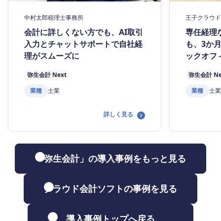
中村太郎税理士事務所
王子クラウド
会計に詳しくない方でも、AI取引
専任経理
入力とチャットサポートで自社経
も、3か
理がスムーズに
ックオフ
弥生会計 Next
弥生会計 Ne
業種
士業
業種
士業
詳しく見る
「弥生会計」の導入事例をもっと見る
クラウド会計ソフトの事例を見る
導入事例トップへ戻る