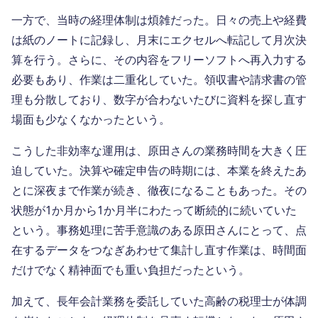
一方で、当時の経理体制は煩雑だった。日々の売上や経費
は紙のノートに記録し、月末にエクセルへ転記して月次決
算を行う。さらに、その内容をフリーソフトへ再入力する
必要もあり、作業は二重化していた。領収書や請求書の管
理も分散しており、数字が合わないたびに資料を探し直す
場面も少なくなかったという。
こうした非効率な運用は、原田さんの業務時間を大きく圧
迫していた。決算や確定申告の時期には、本業を終えたあ
とに深夜まで作業が続き、徹夜になることもあった。その
状態が1か月から1か月半にわたって断続的に続いていた
という。事務処理に苦手意識のある原田さんにとって、点
在するデータをつなぎあわせて集計し直す作業は、時間面
だけでなく精神面でも重い負担だったという。
加えて、長年会計業務を委託していた高齢の税理士が体調