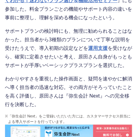
くわかる！迷わないプラン選び＆機能活用セミナー
』にも
参加した。料金プランごとの機能やサポート内容の違いを
事前に整理し、理解を深める機会になったという。
サポートプランの検討時にも、無理に勧められることはな
かった。担当者から3種類のプランについて丁寧な説明を
受けたうえで、導入初期の設定などを
運用支援
を受けなが
ら、確実に定着させたいと考え、原田さん自身がもっとも
サポートが手厚いベーシックプラスプランを選択した。
わかりやすさを重視した操作画面と、疑問を速やかに解消
へ導く担当者の迅速な対応。その両方がそろっていたこと
を高く評価し、原田さんは『弥生会計 Next』への完全移
行を決断した。
※
「弥生会計 Next」をご登録いただいた方には、カスタマーサクセス担当に
よる導入サポートを行っています。