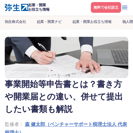
起業・開業
メニ
無料で会社設立
お役立ち情報
弥生株式会社
起業・開業ナビ
起業・開業お役立ち情報
個人開
事業開始等申告書とは？書き方
や開業届との違い、併せて提出
したい書類も解説
監修者：
森 健太郎（ベンチャーサポート税理士法人 代表
税理士）