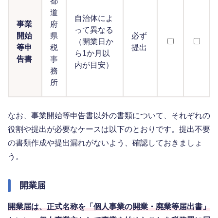
都
道
自治体によ
事業
府
って異なる
開始
県
必ず
（開業日か
等申
税
提出
ら1か月以
告書
事
内が目安）
務
所
なお、事業開始等申告書以外の書類について、それぞれの
役割や提出が必要なケースは以下のとおりです。提出不要
の書類作成や提出漏れがないよう、確認しておきましょ
う。
開業届
開業届は、正式名称を「個人事業の開業・廃業等届出書」