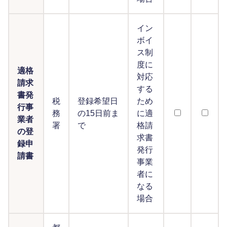
イン
ボイ
ス制
度に
適格
対応
請求
する
書発
税
登録希望日
ため
行事
務
の15日前ま
に適
業者
署
で
格請
の登
求書
録申
発行
請書
事業
者に
なる
場合