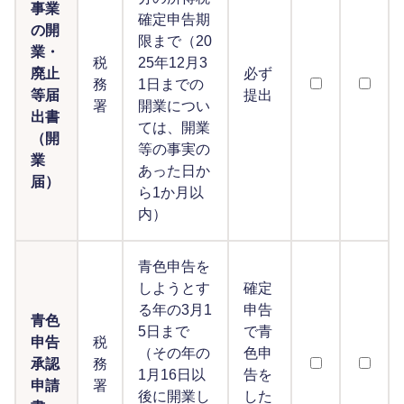
事業
確定申告期
の開
限まで（20
業・
税
25年12月3
廃止
必ず
務
1日までの
等届
提出
署
開業につい
出書
ては、開業
（開
等の事実の
業
あった日か
届）
ら1か月以
内）
青色申告を
しようとす
確定
る年の3月1
申告
青色
5日まで
で青
申告
税
（その年の
色申
承認
務
1月16日以
告を
申請
署
後に開業し
した