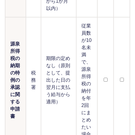
から1か月
以内）
従業
員数
が10
源泉
名未
所得
満
税の
期限の定め
で、
納期
なし（原則
源泉
の特
税
として、提
所得
例の
務
出した日の
税の
承認
署
翌月に支払
納付
に関
う給与から
を年
する
適用）
2回
申請
にま
書
とめ
たい
場合