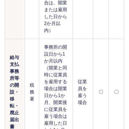
合は、開業
または雇用
した日から
2か月以
内）
事務所の開
設日から1
給与
か月以内
支払
（開業と同
事務
時に従業員
所等
を雇用する
従業
の開
税
場合は開業
員を
設・
務
日から1か
雇う
移
署
月、開業後
場合
転・
に従業員を
廃止
雇う場合は
届出
雇用した日
書