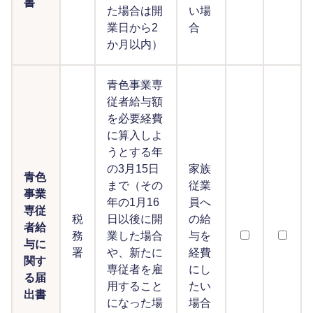
書
た場合は開
い場
業日から2
合
か月以内）
青色事業専
従者給与額
を必要経費
に算入しよ
うとする年
の3月15日
家族
青色
まで（その
従業
事業
年の1月16
員へ
専従
税
日以後に開
の給
者給
務
業した場合
与を
与に
署
や、新たに
経費
関す
専従者を雇
にし
る届
用すること
たい
出書
になった場
場合