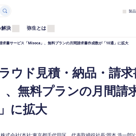
製品
み解決
弥生とは
求書サービス「Misoca」、無料プランの月間請求書作成数が「10通」に拡大
ラウド見積・納品・請求書
」、無料プランの月間請求
」に拡大
式会社(本社:東京都千代田区、代表取締役社長:岡本 浩一郎)