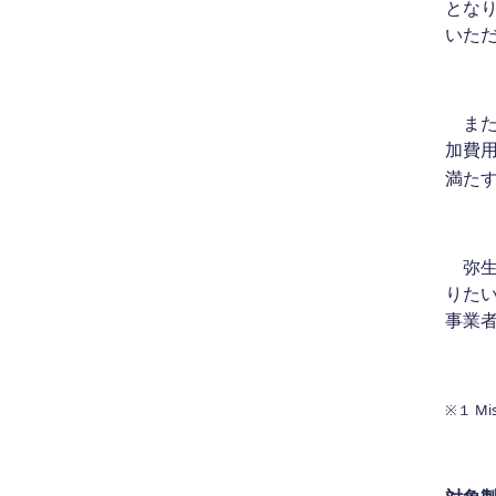
とな
いた
また、
加費
満た
弥生
りた
事業
※１ M