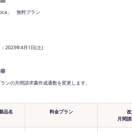
製品
soca」 無料プラン
日
：2023年4月1日(土)
内容
プランの月間請求書作成通数を変更します。
製品名
料金プラン
改
月間請