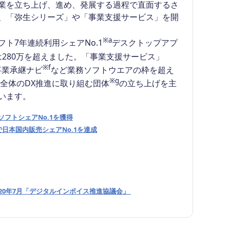
業を立ち上げ、進め、発展する過程で直面するさ
、「弥生シリーズ」や「事業支援サービス」を開
※a
7年連続利用シェアNo.1
デスクトップアプ
280万を超えました。「事業支援サービス」
※f
事業承継ナビ
など業務ソフトウエアの枠を超え
※g
会全体のDX推進に取り組む団体
の立ち上げを主
います。
フトシェアNo.1を獲得
日本国内販売シェアNo.1を達成
020年7月「デジタルインボイス推進協議会」