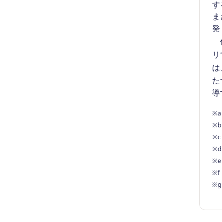
す
ま
発
代
リ
は
た
導
※
※
※
※
※
※
※