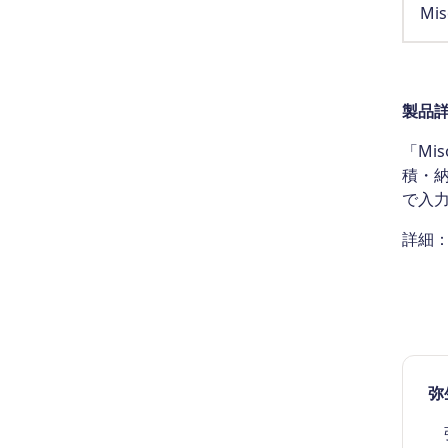
Mis
製品
「Mi
積・
で入
詳細
弥
弥