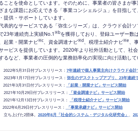
ることを使命としています。そのために、事業者の皆さまが事
ざまな課題にお応えできる「事業コンシェルジュ」を目指して
・提供・サポートしています。
表的なサービスである「弥生シリーズ」は、クラウド会計ソフト
※b
で23年連続売上実績No.1
を獲得しており、登録ユーザー数は
※c
※d
※e
、起業・開業ナビ
、資金調達ナビ
、税理士紹介ナビ
、
サービスを提供しています。2020年より社外活動として、社
するなど、事業者の圧倒的な業務効率化の実現に向け活動して
a 2022年5月31日付プレスリリース：
7年連続で個人事業主向けクラウド会計ソ
b 2023年1月17日付プレスリリース：
弥生のデスクトップアプリ、23年連続で
c 2021年3月31日付プレスリリース：
「起業・開業ナビ」サービス開始
d 2021年10月29日付プレスリリース：
「資金調達ナビ」サービス開始
e 2021年12月13日付プレスリリース：
「税理士紹介ナビ」サービス開始
f 2022年6月29日付プレスリリース：
「事業承継ナビ」サービス開始
g 立ち上げた2団体。
2020年6月「社会的システム・デジタル化研究会」
、
2