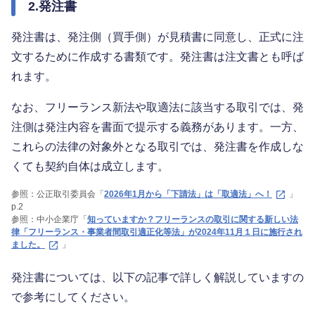
2.発注書
発注書は、発注側（買手側）が見積書に同意し、正式に注
文するために作成する書類です。発注書は注文書とも呼ば
れます。
なお、フリーランス新法や取適法に該当する取引では、発
注側は発注内容を書面で提示する義務があります。一方、
これらの法律の対象外となる取引では、発注書を作成しな
くても契約自体は成立します。
参照：公正取引委員会「
2026年1月から「下請法」は「取適法」へ！
」
p.2
参照：中小企業庁「
知っていますか？フリーランスの取引に関する新しい法
律「フリーランス・事業者間取引適正化等法」が2024年11月１日に施行され
ました。
」
発注書については、以下の記事で詳しく解説していますの
で参考にしてください。