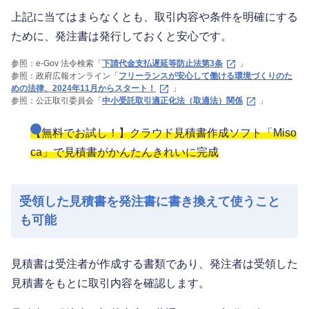
上記に当てはまらなくとも、取引内容や条件を明確にする
ために、発注書は発行しておくと安心です。
参照：e-Gov 法令検索「
下請代金支払遅延等防止法第3条
」
参照：政府広報オンライン「
フリーランスが安心して働ける環境づくりのた
めの法律、2024年11月からスタート！
」
参照：公正取引委員会「
中小受託取引適正化法（取適法）関係
」
【無料でお試し！】クラウド見積書作成ソフト「Miso
ca」で見積書がかんたんきれいに完成
受領した見積書を発注書に書き換えて使うこと
も可能
見積書は受注者が作成する書類であり、発注者は受領した
見積書をもとに取引内容を確認します。