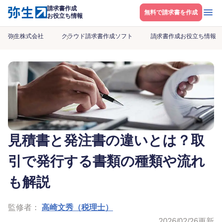
請求書作成
メニ
無料で請求書を作成
お役立ち情報
弥生株式会社
クラウド請求書作成ソフト
請求書作成お役立ち情報
見積書と発注書の違いとは？取
引で発行する書類の種類や流れ
も解説
監修者：
高崎文秀（税理士）
2026/02/26
更新