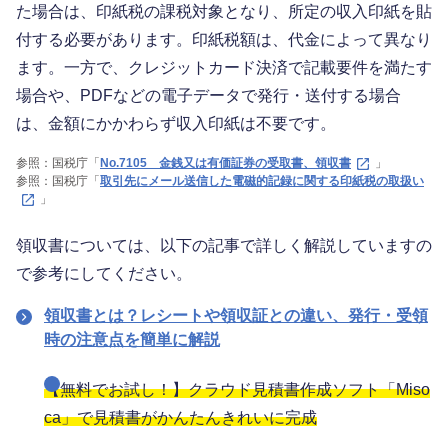
た場合は、印紙税の課税対象となり、所定の収入印紙を貼
付する必要があります。印紙税額は、代金によって異なり
ます。一方で、クレジットカード決済で記載要件を満たす
場合や、PDFなどの電子データで発行・送付する場合
は、金額にかかわらず収入印紙は不要です。
参照：国税庁「
No.7105 金銭又は有価証券の受取書、領収書
」
参照：国税庁「
取引先にメール送信した電磁的記録に関する印紙税の取扱い
」
領収書については、以下の記事で詳しく解説していますの
で参考にしてください。
領収書とは？レシートや領収証との違い、発行・受領
時の注意点を簡単に解説
【無料でお試し！】クラウド見積書作成ソフト「Miso
ca」で見積書がかんたんきれいに完成