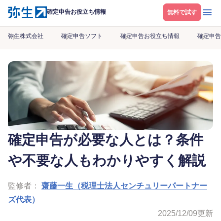
メニ
確定申告お役立ち情報
無料で試す
弥生株式会社
確定申告ソフト
確定申告お役立ち情報
確定申告
確定申告が必要な人とは？条件
や不要な人もわかりやすく解説
監修者：
齋藤一生（税理士法人センチュリーパートナー
ズ代表）
2025/12/09
更新