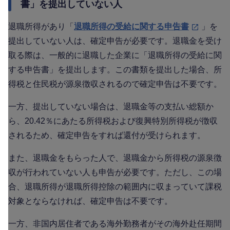
書」を提出していない人
退職所得があり「
退職所得の受給に関する申告書
」を
提出していない人は、確定申告が必要です。退職金を受け
取る際は、一般的に退職した企業に「退職所得の受給に関
する申告書」を提出します。この書類を提出した場合、所
得税と住民税が源泉徴収されるので確定申告は不要です。
一方、提出していない場合は、退職金等の支払い総額か
ら、20.42％にあたる所得税および復興特別所得税が徴収
されるため、確定申告をすれば還付が受けられます。
また、退職金をもらった人で、退職金から所得税の源泉徴
収が行われていない人も申告が必要です。ただし、この場
合、退職所得が退職所得控除の範囲内に収まっていて課税
対象とならなければ、確定申告は不要です。
一方、非国内居住者である海外勤務者がその海外赴任期間