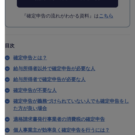
『確定申告の流れがわかる資料』は
こちら
目次
確定申告とは？
給与所得者以外で確定申告が必要な人
給与所得者で確定申告が必要な人
確定申告が不要な人
確定申告が義務づけられていない人でも確定申告をし
た方が良い場合
適格請求書発行事業者の消費税の確定申告
個人事業主が効率良く確定申告を行うには？