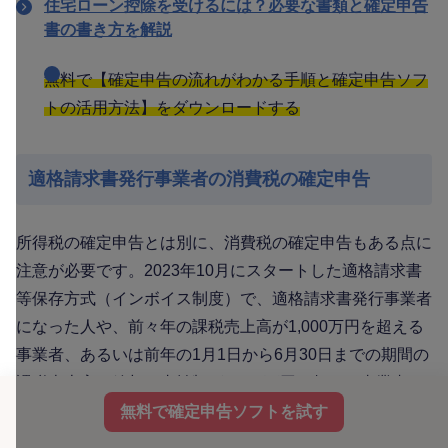
住宅ローン控除を受けるには？必要な書類と確定申告
書の書き方を解説
無料で【確定申告の流れがわかる手順と確定申告ソフ
トの活用方法】をダウンロードする
適格請求書発行事業者の消費税の確定申告
所得税の確定申告とは別に、消費税の確定申告もある点に
注意が必要です。2023年10月にスタートした適格請求書
等保存方式（インボイス制度）で、適格請求書発行事業者
になった人や、前々年の課税売上高が1,000万円を超える
事業者、あるいは前年の1月1日から6月30日までの期間の
課税売上高や給与の支払額が1,000万円を超える事業者に
ついては、消費税の確定申告を行わなければなりません。
無料で確定申告ソフトを試す