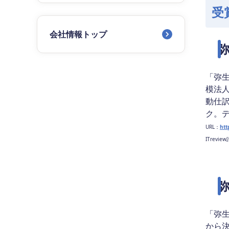
受
会社情報トップ
「弥
模法
動仕
ク。
URL：
htt
ITrevie
「弥
から