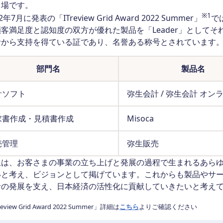
る場です。
※
1
年7月に発表の「ITreview Grid Award 2022 Summer」
で
客満足度と認知度の双方が優れた製品を「Leader」としてそれ
者から支持を得ている証であり、名誉ある称号とされています
部門名
製品名
計ソフト
弥生会計 / 弥生会計 オン
求書作成・見積書作成
Misoca
売管理
弥生販売
は、お客さまの事業の立ち上げと発展の過程で生まれるあらゆ
いと考え、ビジョンとして掲げています。これからも製品やサ
者の発展を支え、日本経済の活性化に貢献していきたいと考え
eview Grid Award 2022 Summer」詳細は
こちら
よりご確認ください