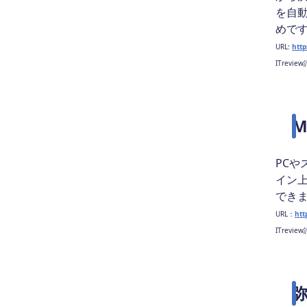
を自
めで
URL:
http
ITrevie
M
PC
イン
でき
URL：
htt
ITrevie