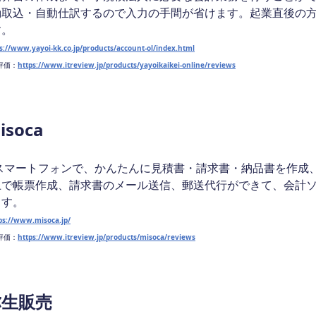
動取込・自動仕訳するので入力の手間が省けます。起業直後の
す。
s://www.yayoi-kk.co.jp/products/account-ol/index.html
w評価：
https://www.itreview.jp/products/yayoikaikei-online/reviews
isoca
やスマートフォンで、かんたんに見積書・請求書・納品書を作成
上で帳票作成、請求書のメール送信、郵送代行ができて、会計
ます。
ps://www.misoca.jp/
w評価：
https://www.itreview.jp/products/misoca/reviews
弥生販売