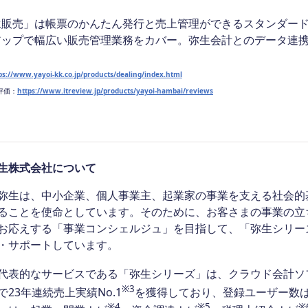
生販売」は帳票のかんたん発行と売上管理ができるスタンダー
アップで幅広い販売管理業務をカバー。弥生会計とのデータ連
ps://www.yayoi-kk.co.jp/products/dealing/index.html
w評価：
https://www.itreview.jp/products/yayoi-hambai/reviews
生株式会社について
生は、中小企業、個人事業主、起業家の事業を支える社会的基
ることを使命としています。そのために、お客さまの事業の立
お応えする「事業コンシェルジュ」を目指して、「弥生シリー
・サポートしています。
表的なサービスである「弥生シリーズ」は、クラウド会計ソフト
※3
で23年連続売上実績No.1
を獲得しており、登録ユーザー数は
※4
※5
※