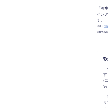
「弥
イン
す。
URL：
htt
ITrevie
弥
弥
す
に
供
代
リ