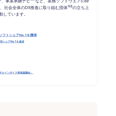
、事業承継ナビ
など、業務ソフトウエアの枠
※8
て、社会全体のDX推進に取り組む団体
の立ち上
動しています。
フトシェアNo.1を獲得
売シェアNo.1を達成
デジタルインボイス推進協議会」