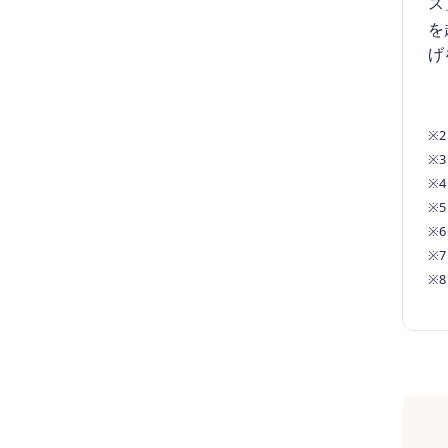
ス
を
げ
※
※
※
※
※
※
※