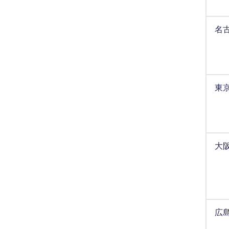
名
東
大
広