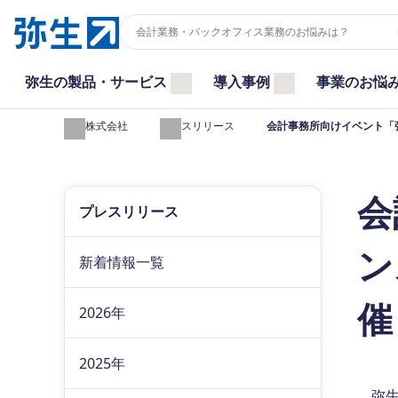
弥生の製品・サービス
導入事例
事業のお悩
弥生株式会社
プレスリリース
会計事務所向けイベント「弥
会
プレスリリース
ン
新着情報一覧
催
2026年
2025年
弥生株