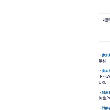
福
・参加
無料
・参加
下記W
URL：
・対象
弥生P
・対象