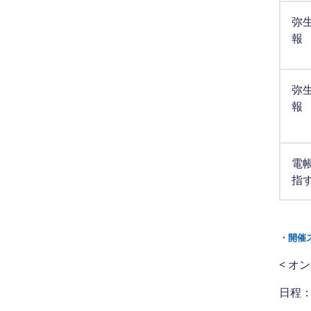
弥
報
弥
報
電
指
・開催
< オ
日程：2