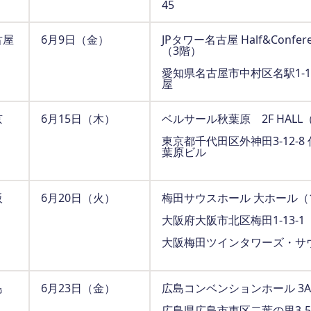
45
古屋
6月9日（金）
JPタワー名古屋 Half&Confer
（3階）
愛知県名古屋市中村区名駅1-1-1
屋
京
6月15日（木）
ベルサール秋葉原 2F HALL
東京都千代田区外神田3-12-8
葉原ビル
阪
6月20日（火）
梅田サウスホール 大ホール（
大阪府大阪市北区梅田1-13-1
大阪梅田ツインタワーズ・サ
島
6月23日（金）
広島コンベンションホール 3A＋
広島県広島市東区二葉の里3-5