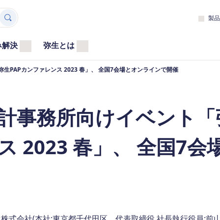
製品
み解決
弥生とは
生PAPカンファレンス 2023 春」、 全国7会場とオンラインで開催
計事務所向けイベント「
ス 2023 春」、 全国
式会社(本社:東京都千代田区、代表取締役 社長執行役員:前山貴弘)