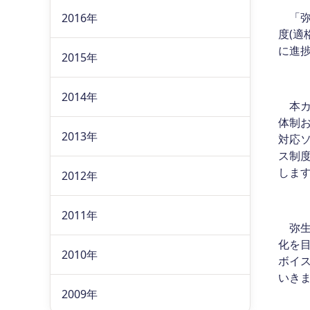
「弥生
2016年
度(適
に進
2015年
2014年
本カ
体制
2013年
対応
ス制
しま
2012年
2011年
弥生
化を目
2010年
ボイ
いき
2009年