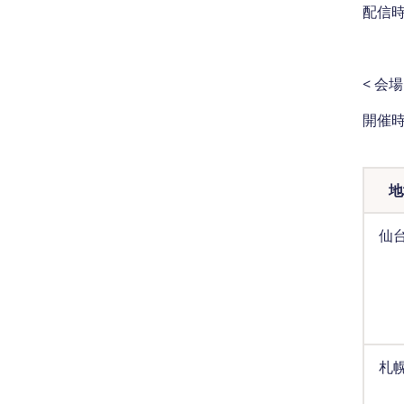
配信時
< 会場
開催時
地
仙
札