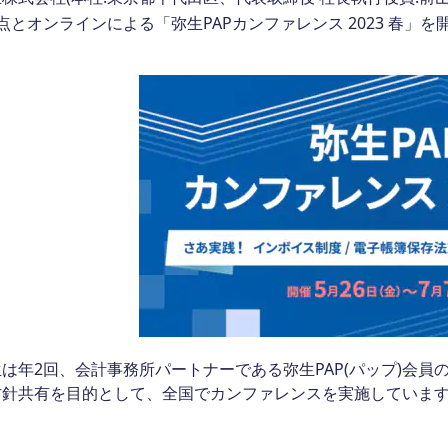
点とオンラインによる「弥生PAPカンファレンス 2023 春」
は年2回、会計事務所パートナーである弥生PAP(パップ)会員
方針共有を目的として、全国でカンファレンスを実施していま