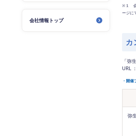
※１ 
ージに
会社情報トップ
カ
「弥生
URL 
・開催
弥