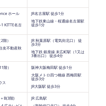
ence ホール
JR名古屋駅 徒歩1分
地下鉄東山線・桜通線名古屋駅
 KITTE名古
徒歩1分
（2階）
JR 秋葉原駅（電気街北口） 徒
歩3分
 住友不動産秋
地下鉄 銀座線 末広町駅（1又は
3番出口） 徒歩4分
11階）
阪神大阪梅田駅 徒歩1分
大阪メトロ四つ橋線 西梅田駅
徒歩3分
ウス
JR大阪駅 徒歩3分
B(3階)
JR 広島駅
-4 広テレビル
（新幹線口北口） 徒歩4分