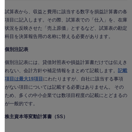
試算表から、収益と費用に該当する数字を損益計算書の各
項目に記入します。その際、試算表での「仕入」を、在庫
状況を反映させた「売上原価」とするなど、試算表の勘定
科目を決算報告用の名称に替える必要があります。
個別注記表
個別注記表には、貸借対照表や損益計算書だけでは伝えき
れない、会計方針や補足情報をまとめて記載します。
記載
項目は最大19項目
にわたりますが、自社に該当する事項
がない項目については記載する必要はありません。 その
ため、多くの中小企業では数項目程度の記載にとどまるの
が一般的です。
株主資本等変動計算書（SS）