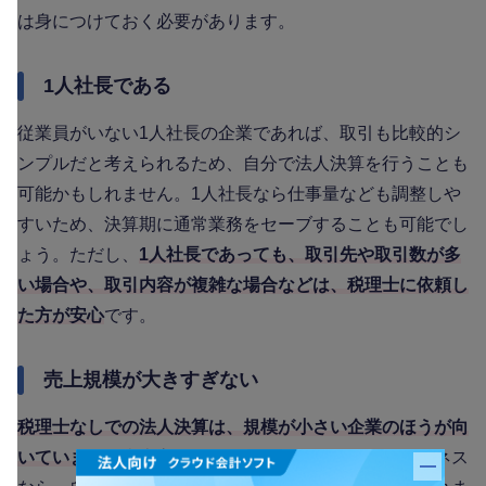
は身につけておく必要があります。
1人社長である
従業員がいない1人社長の企業であれば、取引も比較的シ
ンプルだと考えられるため、自分で法人決算を行うことも
可能かもしれません。1人社長なら仕事量なども調整しや
すいため、決算期に通常業務をセーブすることも可能でし
ょう。ただし、
1人社長であっても、取引先や取引数が多
い場合や、取引内容が複雑な場合などは、税理士に依頼し
た方が安心
です。
売上規模が大きすぎない
税理士なしでの法人決算は、規模が小さい企業のほうが向
いています
。売上高がそれほど多くないスモールビジネス
バナー