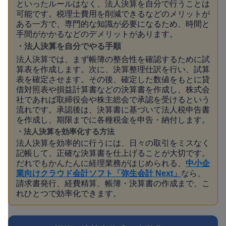
といったルールはなく、法人決算を自分で行うことは
可能です。税理士費用を削減できるなどのメリットが
ある一方で、専門的な知識が必要になるため、時間と
手間がかかるなどのデメリットがあります。
・法人決算を自分でやる手順
法人決算では、まず帳簿の整合性を確認するために試
算表を作成します。次に、決算整理仕訳を行い、試算
表を確定させます。その後、確定した数値をもとに貸
借対照表や損益計算書などの決算書を作成し、株式会
社であれば取締役会や株主総会で承認を受けるという
流れです。承認後は、決算書に基づいて法人税申告書
を作成し、期限までに各種税金を申告・納付します。
・法人決算を効率化する方法
法人決算を効率的に行うには、日々の取引をミスなく
記帳して、正確な決算書を仕上げることが大切です。
だれでもかんたんに経理業務がはじめられる、
中小企
業向けクラウド会計ソフト「弥生会計 Next」
なら、
請求書発行、経費精算、帳簿・決算書の作成まで、こ
れひとつで効率化できます。