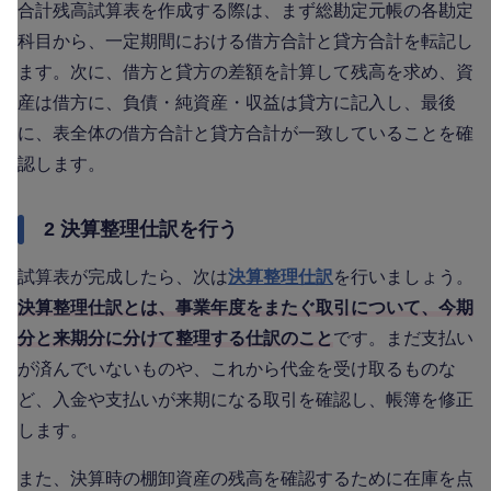
合計残高試算表を作成する際は、まず総勘定元帳の各勘定
科目から、一定期間における借方合計と貸方合計を転記し
ます。次に、借方と貸方の差額を計算して残高を求め、資
産は借方に、負債・純資産・収益は貸方に記入し、最後
に、表全体の借方合計と貸方合計が一致していることを確
認します。
2 決算整理仕訳を行う
試算表が完成したら、次は
決算整理仕訳
を行いましょう。
決算整理仕訳とは、事業年度をまたぐ取引について、今期
分と来期分に分けて整理する仕訳のこと
です。まだ支払い
が済んでいないものや、これから代金を受け取るものな
ど、入金や支払いが来期になる取引を確認し、帳簿を修正
します。
また、決算時の棚卸資産の残高を確認するために在庫を点