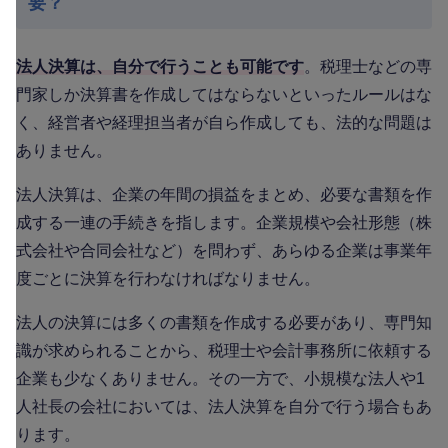
要？
法人決算は、自分で行うことも可能です
。税理士などの専
門家しか決算書を作成してはならないといったルールはな
く、経営者や経理担当者が自ら作成しても、法的な問題は
ありません。
法人決算は、企業の年間の損益をまとめ、必要な書類を作
成する一連の手続きを指します。企業規模や会社形態（株
式会社や合同会社など）を問わず、あらゆる企業は事業年
度ごとに決算を行わなければなりません。
法人の決算には多くの書類を作成する必要があり、専門知
識が求められることから、税理士や会計事務所に依頼する
企業も少なくありません。その一方で、小規模な法人や1
人社長の会社においては、法人決算を自分で行う場合もあ
ります。