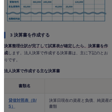
3 決算書を作成する
決算整理仕訳が完了して試算表が確定したら、決算書を作
成
します。法人決算で作成する決算書は、主に下記のとお
りです。
法人決算で作成する主な決算書
書類名
貸借対照表（B/
決算日現在の資産と負債、純資産
S）
書類