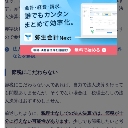
なら、自分で決算を行ってもリスクは少ないと考えられま
す。赤字で法人税の納税が必要なさそうな事業年度に、法
人決算に挑戦してみるのも1つの方法です。
赤字決算については、以下の記事で詳しく解説しています
ので参考にしてください。
法人が赤字の場合に納付が不要な税金は？種類や条件
などを解説
節税にこだわらない
節税にこだわらない人であれば、自力で法人決算を行って
も問題ありませんが、そうでない場合は、税理士なしの法
人決算はおすすめしません。
前述したように、
税理士なしでの法人決算では、節税が十
分に行えない可能性があります
。少しでも節税したいと考