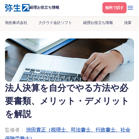
メニ
経理お役立ち情報
無料で試す
弥生株式会社
クラウド会計ソフト
経理お役立ち情報
決算
法人決算を自分でやる方法や必
要書類、メリット・デメリット
を解説
監修者：
渋田貴正（税理士、司法書士、行政書士、社会
保険労務士）