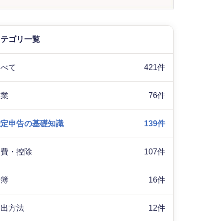
カテゴリ一覧
すべて
421件
副業
76件
確定申告の基礎知識
139件
経費・控除
107件
帳簿
16件
提出方法
12件