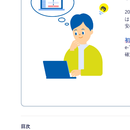
2
は
安
初
e
確
目次