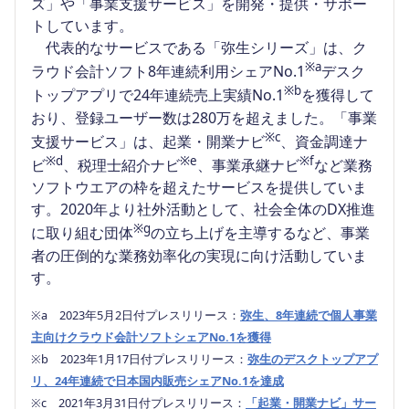
ズ」や「事業支援サービス」を開発・提供・サポー
トしています。
代表的なサービスである「弥生シリーズ」は、ク
※a
ラウド会計ソフト8年連続利用シェアNo.1
デスク
※b
トップアプリで24年連続売上実績No.1
を獲得して
おり、登録ユーザー数は280万を超えました。「事業
※c
支援サービス」は、起業・開業ナビ
、資金調達ナ
※d
※e
※f
ビ
、税理士紹介ナビ
、事業承継ナビ
など業務
ソフトウエアの枠を超えたサービスを提供していま
す。2020年より社外活動として、社会全体のDX推進
※g
に取り組む団体
の立ち上げを主導するなど、事業
者の圧倒的な業務効率化の実現に向け活動していま
す。
※a 2023年5月2日付プレスリリース：
弥生、8年連続で個人事業
主向けクラウド会計ソフトシェアNo.1を獲得
※b 2023年1月17日付プレスリリース：
弥生のデスクトップアプ
リ、24年連続で日本国内販売シェアNo.1を達成
※c 2021年3月31日付プレスリリース：
「起業・開業ナビ」サー