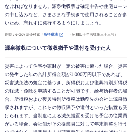
なければなりません。源泉徴収票は確定申告や住宅ローン
の申し込みなど、さまざまな手続きで使用されることが多
いため、忘れずに発行するようにしましょう。
参照：e-Gov 法令検索「
所得税法
」（昭和四十年法律第三十三号）
源泉徴収について徴収猶予や還付を受けた人
災害によって住宅や家財が一定の被害に遭った場合、災害
の発生した年の合計所得金額が1,000万円以下であれば、
災害減免法の規定に基づき、所得税および復興特別所得税
の軽減・免除を申請することが可能です。給与所得者の場
合、所得税および復興特別所得税は勤務先の会社に源泉徴
収されますが、これらの徴収猶予や還付といった措置も受
けられます。当制度による減免措置を受ける予定の従業員
がいる場合、会社側がその従業員に対して年末調整を行う