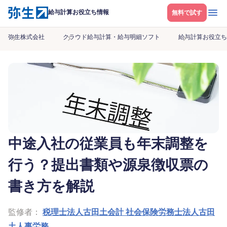
メニ
給与計算お役立ち情報
無料で試す
弥生株式会社
クラウド給与計算・給与明細ソフト
給与計算お役立ち
中途入社の従業員も年末調整を
行う？提出書類や源泉徴収票の
書き方を解説
監修者：
税理士法人古田土会計 社会保険労務士法人古田
土人事労務