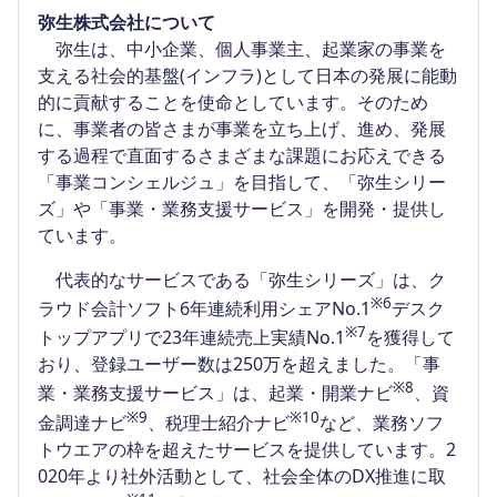
弥生株式会社について
弥生は、中小企業、個人事業主、起業家の事業を
支える社会的基盤(インフラ)として日本の発展に能動
的に貢献することを使命としています。そのため
に、事業者の皆さまが事業を立ち上げ、進め、発展
する過程で直面するさまざまな課題にお応えできる
「事業コンシェルジュ」を目指して、「弥生シリー
ズ」や「事業・業務支援サービス」を開発・提供し
ています。
代表的なサービスである「弥生シリーズ」は、ク
※6
ラウド会計ソフト6年連続利用シェアNo.1
デスク
※7
トップアプリで23年連続売上実績No.1
を獲得して
おり、登録ユーザー数は250万を超えました。「事
※8
業・業務支援サービス」は、起業・開業ナビ
、資
※9
※10
金調達ナビ
、税理士紹介ナビ
など、業務ソフ
トウエアの枠を超えたサービスを提供しています。2
020年より社外活動として、社会全体のDX推進に取