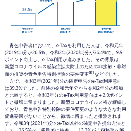
青色申告者において、e-Taxを利用した人は、令和元年
(2019年)分が26.5%、令和2年(2020年)分が36.4%で、9.9
ポイント向上し、e-Tax利用が進みました。その背景は、
新型コロナウイルス感染症拡大防止のための非接触・非対
※1
面の推奨や青色申告特別控除の要件変更
などでした。
一方で、 令和3年(2021年)分の確定申告のe-Tax利用意向
は39.3%でした。前述の令和元年分から令和2年分の増加
と比較すると、令和3年分のe-Tax利用意向は＋2.9ポイン
トと微増に留まりました。新型コロナウイルス禍が継続し
ており、青色申告特別控除の要件変更のような大きな利用
促進要因がないことから、微増に留まったと推測されま
す。令和3年(2021年)分のe-Tax以外の確定申告提出方法と
して、26.5%が「税務署に持参」、13.3%が「税務署へ郵