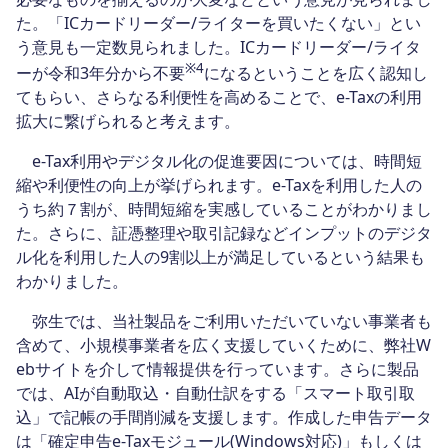
た。「ICカードリーダー/ライターを買いたくない」とい
う意見も一定数見られました。ICカードリーダー/ライタ
※4
ーが令和3年分から不要
になるということを広く認知し
てもらい、さらなる利便性を高めることで、e-Taxの利用
拡大に繋げられると考えます。
e-Tax利用やデジタル化の促進要因については、時間短
縮や利便性の向上が挙げられます。e-Taxを利用した人の
うち約７割が、時間短縮を実感していることがわかりまし
た。さらに、証憑整理や取引記録などインプットのデジタ
ル化を利用した人の9割以上が満足しているという結果も
わかりました。
弥生では、当社製品をご利用いただいていない事業者も
含めて、小規模事業者を広く支援していくために、弊社W
ebサイトを介して情報提供を行っています。さらに製品
では、AIが自動取込・自動仕訳をする「スマート取引取
込」で記帳の手間削減を支援します。作成した申告データ
は「確定申告e-Taxモジュール(Windows対応)」もしくは