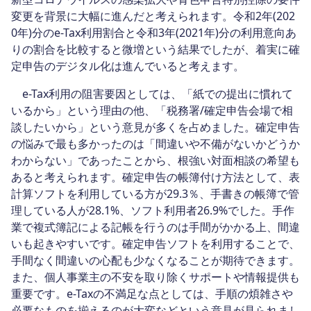
変更を背景に大幅に進んだと考えられます。令和2年(202
0年)分のe-Tax利用割合と令和3年(2021年)分の利用意向あ
りの割合を比較すると微増という結果でしたが、着実に確
定申告のデジタル化は進んでいると考えます。
e-Tax利用の阻害要因としては、「紙での提出に慣れて
いるから」という理由の他、「税務署/確定申告会場で相
談したいから」という意見が多くを占めました。確定申告
の悩みで最も多かったのは「間違いや不備がないかどうか
わからない」であったことから、根強い対面相談の希望も
あると考えられます。確定申告の帳簿付け方法として、表
計算ソフトを利用している方が29.3％、手書きの帳簿で管
理している人が28.1%、ソフト利用者26.9%でした。手作
業で複式簿記による記帳を行うのは手間がかかる上、間違
いも起きやすいです。確定申告ソフトを利用することで、
手間なく間違いの心配も少なくなることが期待できます。
また、個人事業主の不安を取り除くサポートや情報提供も
重要です。e-Taxの不満足な点としては、手順の煩雑さや
必要なものを揃えるのが大変などという意見が見られまし