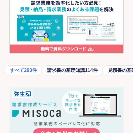
すべて
293件
請求書の基礎知識
114件
見積書の基