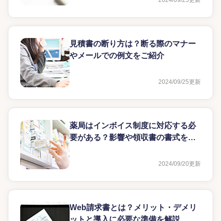
2024/09/25
更新
見積書の断り方は？断る際のマナー
やメールでの例文をご紹介
2024/09/25
更新
薬局はインボイス制度に対応する必
要がある？影響や領収書の書式を解
説
2024/09/20
更新
Web請求書とは？メリット・デメリ
ットと導入に必要な準備を解説