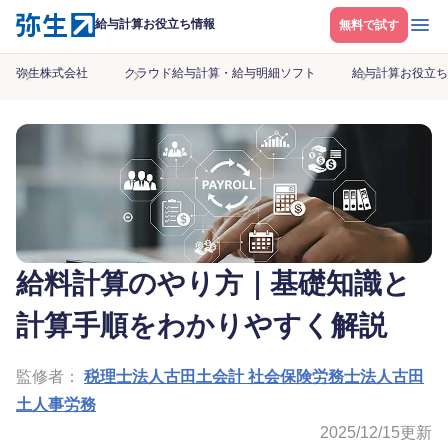
メニ
給与計算お役立ち情報
無料で試す
弥生株式会社
クラウド給与計算・給与明細ソフト
給与計算お役立ち
給料計算のやり方｜基礎知識と
計算手順をわかりやすく解説
監修者：
税理士法人古田土会計 社会保険労務士法人古田
土人事労務
2025/12/15
更新