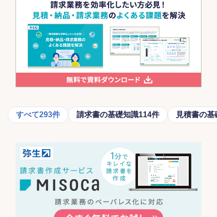
すべて
293件
請求書の基礎知識
114件
見積書の基