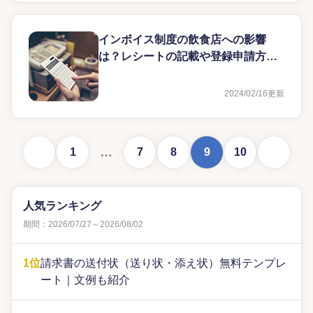
インボイス制度の飲食店への影響
は？レシートの記載や登録申請方法
を解説
2024/02/16
更新
前に戻る
次に進む
…
1
7
8
9
10
人気ランキング
期間：2026/07/27～2026/08/02
1位
請求書の送付状（送り状・添え状）無料テンプレ
ート｜文例も紹介