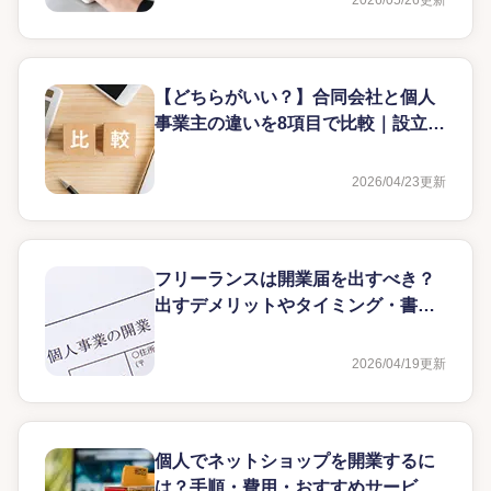
2026/05/26
更新
【どちらがいい？】合同会社と個人
事業主の違いを8項目で比較｜設立す
るデメリットは？
2026/04/23
更新
フリーランスは開業届を出すべき？
出すデメリットやタイミング・書き
方も解説
2026/04/19
更新
個人でネットショップを開業するに
は？手順・費用・おすすめサービス