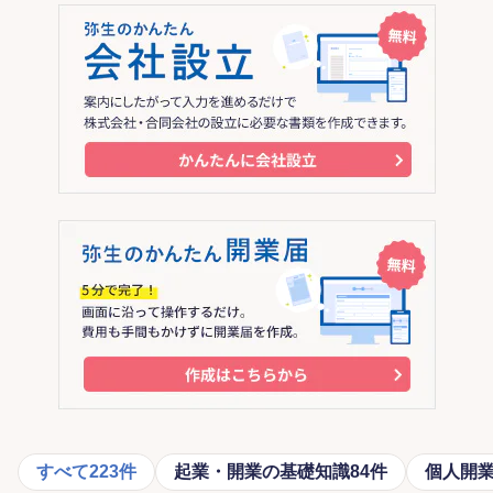
すべて
223件
起業・開業の基礎知識
84件
個人開