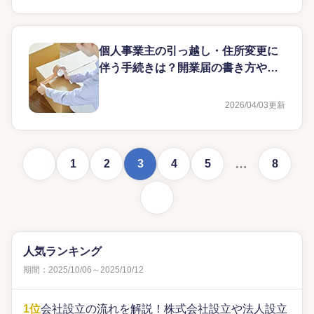
個人事業主の引っ越し・住所変更に
伴う手続きは？開業届の書き方や再
提出方法を解説
2026/04/03
更新
前に戻る
…
1
2
3
4
5
8
次に進む
人気ランキング
期間：2025/10/06～2025/10/12
1位
会社設立の流れを解説！株式会社設立や法人設立