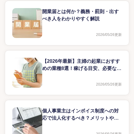
開業届とは何か？義務・罰則・出す
べき人をわかりやすく解説
2026/05/26
更新
【2026年最新】主婦の起業におすす
めの業種8選！稼げる目安、必要な準
備を紹介
2026/05/26
更新
個人事業主はインボイス制度への対
応で法人化するべき？メリットや注
意点を解説