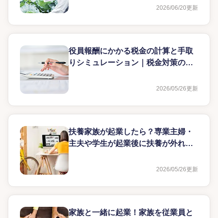
2026/06/20
更新
役員報酬にかかる税金の計算と手取
りシミュレーション｜税金対策のポ
イントも解説
2026/05/26
更新
扶養家族が起業したら？専業主婦・
主夫や学生が起業後に扶養が外れる
条件とは？
2026/05/26
更新
家族と一緒に起業！家族を従業員と