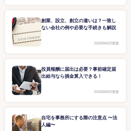
創業、設立、創立の違いは？一致し
ない会社の例や必要な手続きも解説
2026/06/25
更新
役員報酬に届出は必要？事前確定届
出給与なら損金算入できる！
2026/06/25
更新
自宅を事務所にする際の注意点 〜法
人編〜