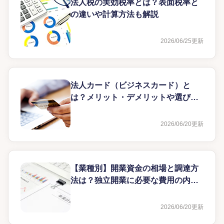
法人税の実効税率とは？表面税率と
の違いや計算方法も解説
2026/06/25
更新
法人カード（ビジネスカード）と
は？メリット・デメリットや選び方
を解説
2026/06/20
更新
【業種別】開業資金の相場と調達方
法は？独立開業に必要な費用の内訳
を解説
2026/06/20
更新