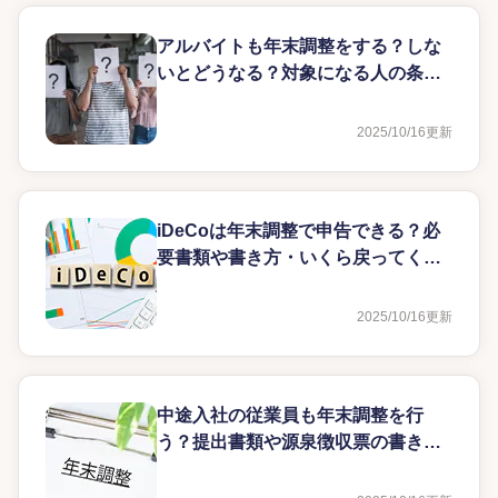
アルバイトも年末調整をする？しな
いとどうなる？対象になる人の条件
も解説
2025/10/16
更新
iDeCoは年末調整で申告できる？必
要書類や書き方・いくら戻ってくる
かを解説
2025/10/16
更新
中途入社の従業員も年末調整を行
う？提出書類や源泉徴収票の書き方
を解説