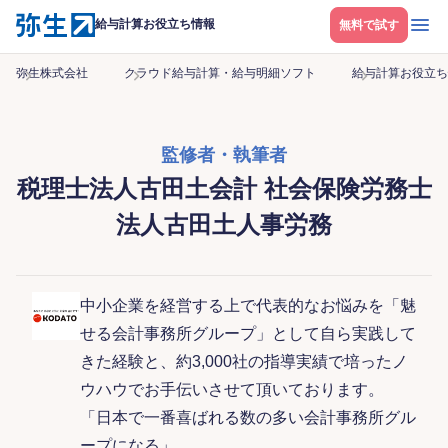
メニ
給与計算お役立ち情報
無料で試す
弥生株式会社
クラウド給与計算・給与明細ソフト
給与計算お役立ち
監修者・執筆者
税理士法人古田土会計 社会保険労務士
法人古田土人事労務
中小企業を経営する上で代表的なお悩みを「魅
せる会計事務所グループ」として自ら実践して
きた経験と、約3,000社の指導実績で培ったノ
ウハウでお手伝いさせて頂いております。
「日本で一番喜ばれる数の多い会計事務所グル
ープになる」