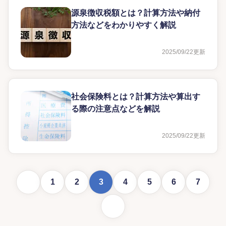
源泉徴収税額とは？計算方法や納付
方法などをわかりやすく解説
2025/09/22
更新
社会保険料とは？計算方法や算出す
る際の注意点などを解説
2025/09/22
更新
前に戻る
1
2
3
4
5
6
7
次に進む