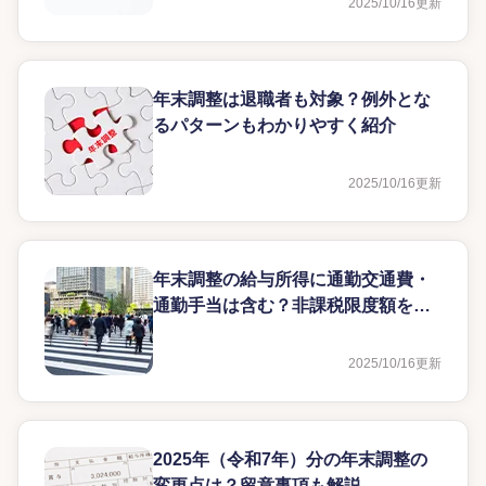
2025/10/16
更新
年末調整は退職者も対象？例外とな
るパターンもわかりやすく紹介
2025/10/16
更新
年末調整の給与所得に通勤交通費・
通勤手当は含む？非課税限度額を解
説
2025/10/16
更新
2025年（令和7年）分の年末調整の
変更点は？留意事項も解説